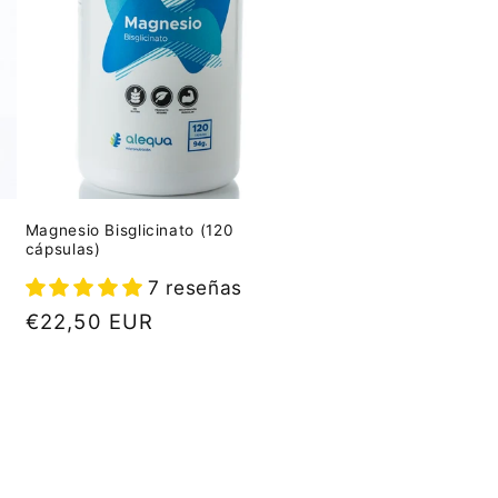
Magnesio Bisglicinato (120
cápsulas)
7 reseñas
Precio
€22,50 EUR
habitual