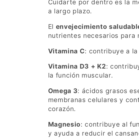
c
Cuidarte por dentro es la m
a largo plazo.
i
El
envejecimiento saludabl
ó
nutrientes necesarios para
Vitamina C
: contribuye a l
n
Vitamina D3 + K2
: contrib
:
la función muscular.
Omega 3
: ácidos grasos es
membranas celulares y cont
corazón.
Magnesio
: contribuye al f
y ayuda a reducir el cansanc