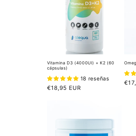
Vitamina D3 (4000UI) + K2 (60
Omega
cápsulas)
18 reseñas
Pre
€17
Precio
€18,95 EUR
habi
habitual