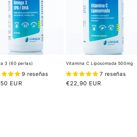
 3 (60 perlas)
Vitamina C Liposomada 500mg
9 reseñas
7 reseñas
cio
,50 EUR
Precio
€22,90 EUR
tual
habitual