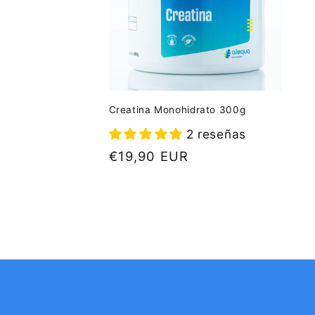
Creatina Monohidrato 300g
2 reseñas
Precio
€19,90 EUR
habitual