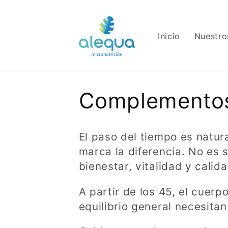
Ir
directamente
al contenido
Inicio
Nuestro
C
Complementos 
o
El paso del tiempo es natur
l
marca la diferencia. No es s
bienestar, vitalidad y calid
e
A partir de los 45, el cuerp
c
equilibrio general necesita