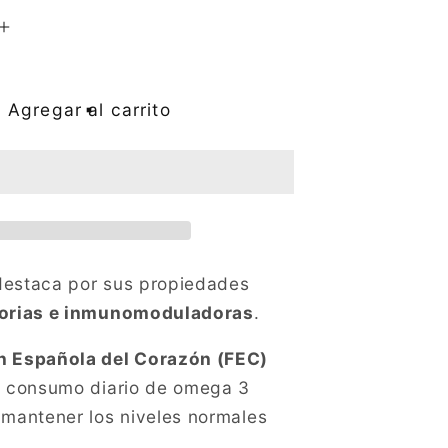
Aumentar
cantidad
para
Omega
Agregar al carrito
3
(60
perlas)
destaca por sus propiedades
orias e
inmunomoduladoras
.
n Española del Corazón (FEC)
l consumo diario de omega 3
 mantener los niveles normales
.