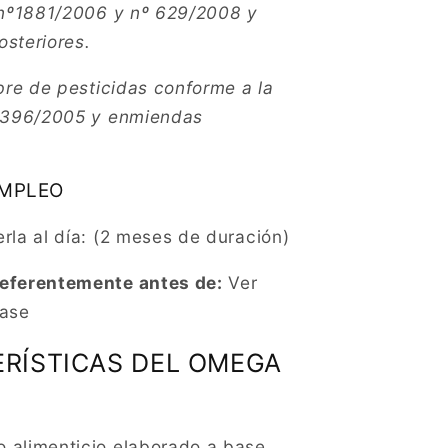
 nº1881/2006 y nº 629/2008 y
steriores.
bre de pesticidas conforme a la
º 396/2005 y enmiendas
EMPLEO
rla al día: (2 meses de duración)
eferentemente antes de:
Ver
vase
RÍSTICAS DEL OMEGA
alimenticio elaborado a base