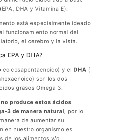
EPA, DHA y Vitamina E).
mento está especialmente ideado
al funcionamiento normal del
latorio, el cerebro y la vista.
ica EPA y DHA?
 eoicosapentaenoico) y el
DHA
(
hexaenoico) son los dos
ácidos grasos Omega 3.
o
no produce estos ácidos
a-3 de manera natural
, por lo
 manera de aumentar su
n en nuestro organismo es
s de los alimentos y/o