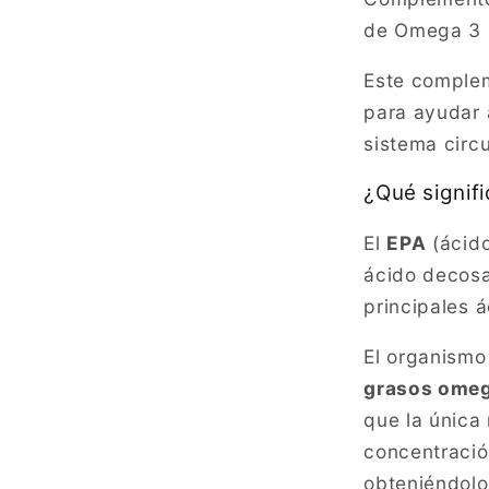
de Omega 3 (
Este comple
para ayudar 
sistema circu
¿Qué signif
El
EPA
(ácido
ácido decosa
principales 
El organism
grasos omeg
que la única
concentració
obteniéndolo