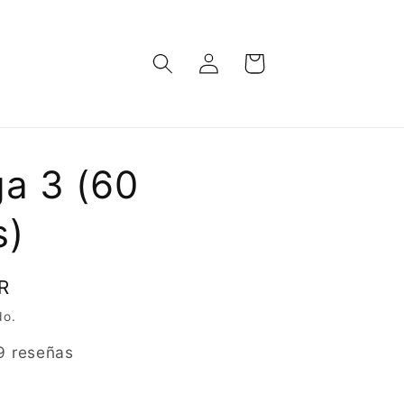
Iniciar
Carrito
sesión
a 3 (60
s)
R
do.
9 reseñas