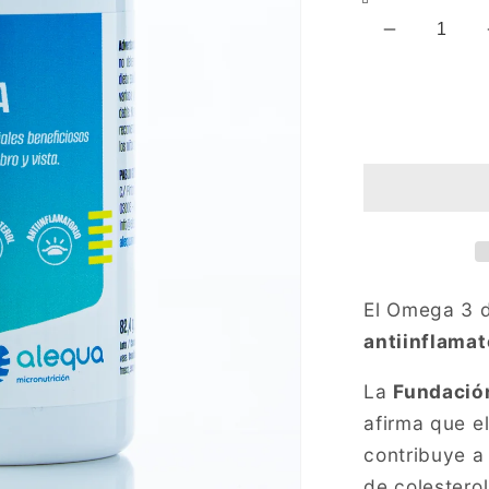
Reducir
cantidad
para
Omega
3
(60
perlas)
El Omega 3 
antiinflamat
La
Fundació
afirma que e
contribuye a
de colesterol