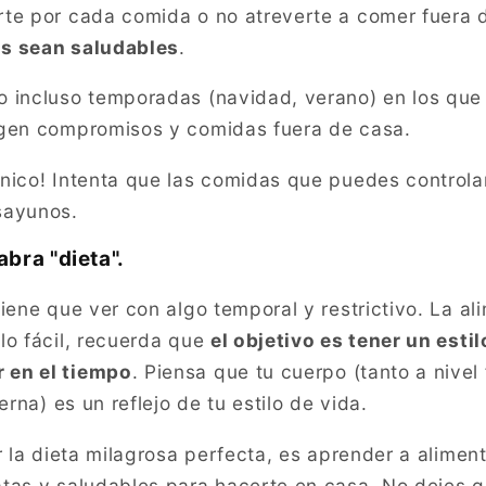
rte por cada comida o no atreverte a comer fuera 
as sean saludables
.
 incluso temporadas (navidad, verano) en los que s
rgen compromisos y comidas fuera de casa.
nico! Intenta que las comidas que puedes controla
sayunos.
abra "dieta".
tiene que ver con algo temporal y restrictivo. La a
lo fácil, recuerda que
el objetivo es tener un esti
 en el tiempo
. Piensa que tu cuerpo (tanto a nivel
erna) es un reflejo de tu estilo de vida.
r la dieta milagrosa perfecta, es aprender a aliment
tas y saludables para hacerte en casa. No dejes qu