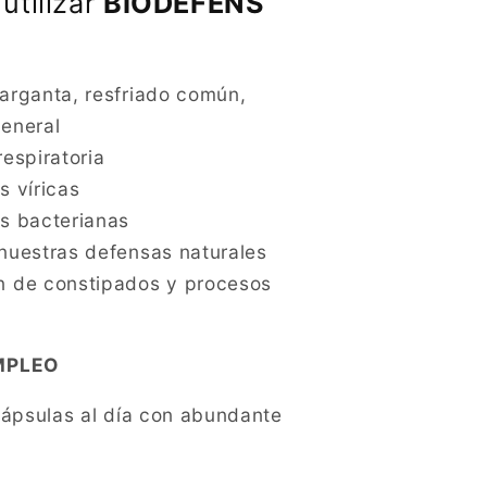
utilizar
BIODEFENS
arganta, resfriado común,
general
respiratoria
s víricas
s bacterianas
nuestras defensas naturales
n de constipados y procesos
MPLEO
ápsulas al día con abundante