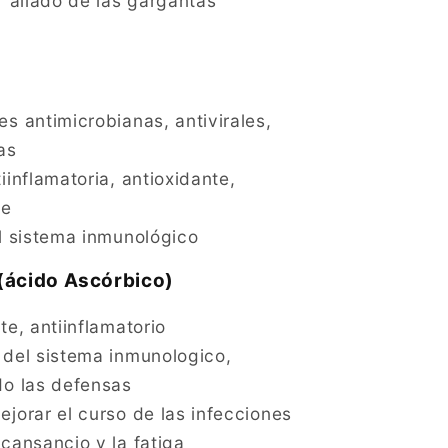
r aliado de las gargantas
s antimicrobianas, antivirales,
as
iinflamatoria, antioxidante,
te
l sistema inmunológico
(ácido Ascórbico)
te, antiinflamatorio
 del sistema inmunologico,
do las defensas
jorar el curso de las infecciones
cansancio y la fatiga