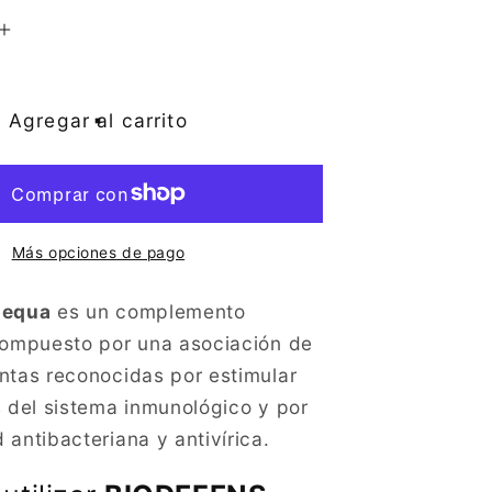
Aumentar
cantidad
para
ENS
BIODEFENS
Agregar al carrito
(120
)
Cápsulas)
Más opciones de pago
lequa
es un complemento
compuesto por una asociación de
ntas reconocidas por estimular
s del sistema inmunológico y por
antibacteriana y antivírica.