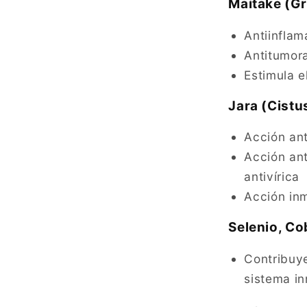
Maitake (Gr
Antiinflam
Antitumora
Estimula e
Jara (Cistu
Acción ant
Acción ant
antivírica
Acción in
Selenio, Co
Contribuye
sistema in