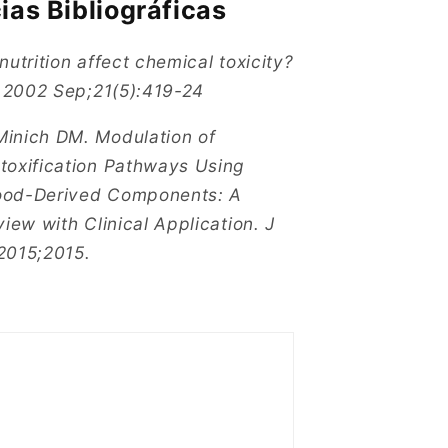
ias Bibliográficas
nutrition affect chemical toxicity?
l. 2002 Sep;21(5):419-24
inich DM. Modulation of
toxification Pathways Using
ood-Derived Components: A
view with Clinical Application. J
2015;2015.