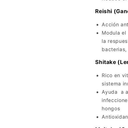
Reishi (Ga
Acción ant
Modula el
la respues
bacterias,
Shitake (Le
Rico en vi
sistema i
Ayuda a au
infeccione
hongos
Antioxidan