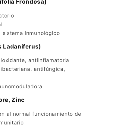
ifolia Frondosa)
atorio
l
l sistema inmunológico
s Ladaniferus)
ioxidante, antiinflamatoria
ibacteriana, antifúngica,
munomoduladora
bre, Zinc
n al normal funcionamiento del
munitario