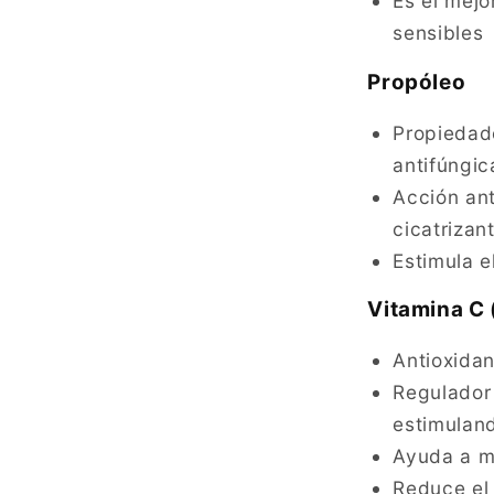
Es el mejo
sensibles
Propóleo
Propiedade
antifúngic
Acción ant
cicatrizan
Estimula e
Vitamina C 
Antioxidan
Regulador
estimulan
Ayuda a me
Reduce el 