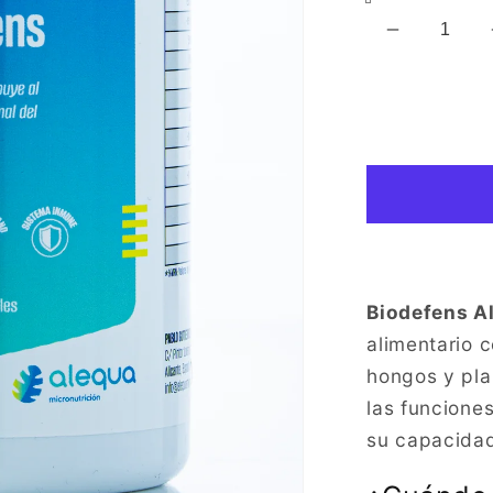
Reducir
cantidad
para
BIODEF
(120
Cápsulas
Biodefens A
alimentario 
hongos y pla
las funcione
su capacidad 