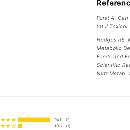
Referenc
Furst A. Can 
Int J Toxico
Hodges RE, M
Metabolic De
Foods and F
Scientific Re
Nutr Metab. 
90%
(9)
10%
(1)