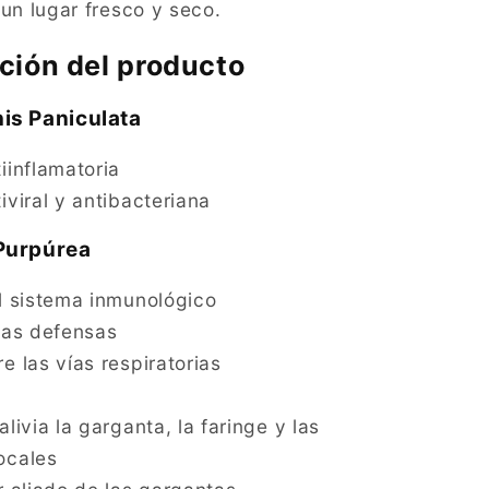
un lugar fresco y seco.
ión del producto
is Paniculata
iinflamatoria
iviral y antibacteriana
Purpúrea
l sistema inmunológico
las defensas
e las vías respiratorias
s
alivia la garganta, la faringe y las
ocales