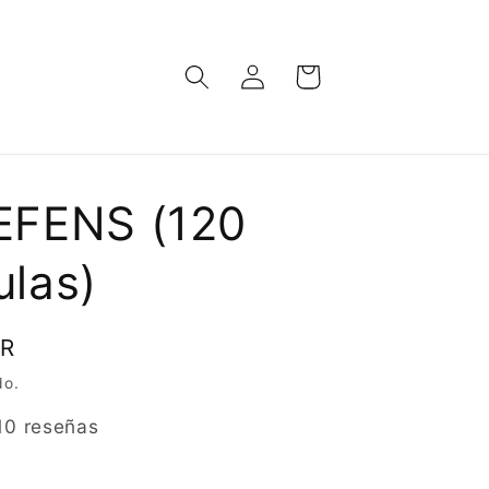
Iniciar
Carrito
sesión
EFENS (120
las)
UR
do.
10 reseñas