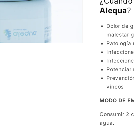
¿Cuándo 
Alequa
?
Dolor de g
malestar 
Patología 
Infeccione
Infeccione
Potenciar 
Prevenció
víricos
MODO DE E
Consumir 2 c
agua.