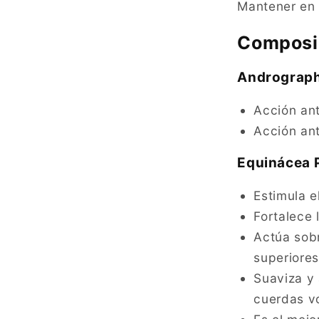
Mantener en 
Composic
Andrograph
Acción ant
Acción ant
Equinácea 
Estimula e
Fortalece 
Actúa sobr
superiore
Suaviza y 
cuerdas v