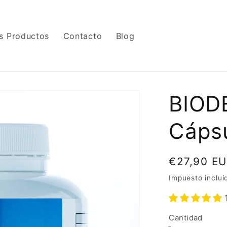
s Productos
Contacto
Blog
BIOD
Cápsu
Precio
€27,90 E
habitual
Impuesto inclui
Cantidad