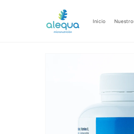
Ir
directamente
al contenido
Inicio
Nuestro
Ir
directamente
a la
información
del producto